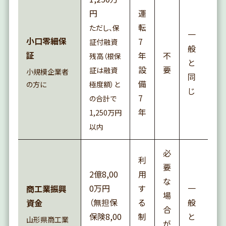
円
運
転
ただし、保
一
小口零細保
7
証付融資
般
証
年
不
残高（根保
と
設
要
証は融資
小規模企業者
同
備
の方に
極度額）と
じ
7
の合計で
年
1,250万円
以内
必
利
要
2億8,00
用
な
0万円
す
一
商工業振興
場
（無担保
る
般
資金
合
保険8,00
制
と
山形県商工業
が