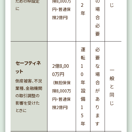
の
ための枠設定
険8,000万
2
じ
に
場
円・普通保
年
合
険2億円）
必
要
運
必
転
要
セーフティネ
2億8,00
1
な
一
ット
0万円
0
場
般
倒産被害、不況
年
合
（無担保保
と
業種、金融機関
設
が
険8,000万
同
の取引調整の
備
あ
円・普通保
じ
影響を受けた
1
り
険2億円）
ときに
5
ま
年
す