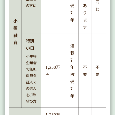
同
備
あ
の方に
じ
7
り
年
ま
小
す
額
融
特別
資
運
小口
転
小規模
7
企業者
1,250万
年
不
不
で無担
円
設
要
要
保無保
備
証人で
7
の借入
をご希
年
望の方
1,250万