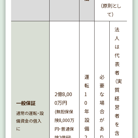
（原則とし
て）
法
人
は
代
表
者
運
必
（実
転
要
質
2億8,00
1
な
経
0万円
0
場
一般保証
営
年
合
(無担保保
通常の運転・設
者
設
が
険8,000万
備資金の借入
を
備
あ
に
円・普通保
含
2
り
険2億円）