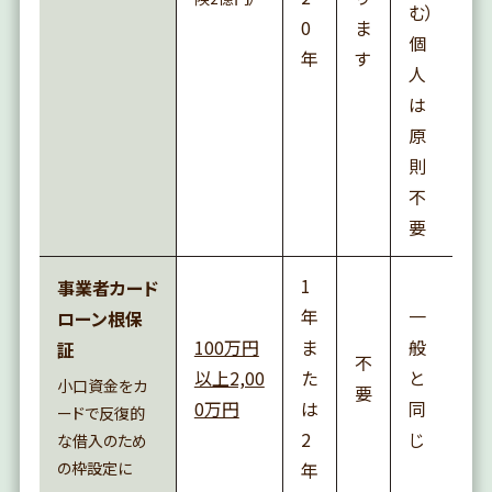
む）
0
ま
個
年
す
人
は
原
則
不
要
1
事業者カード
年
一
ローン根保
100万円
ま
般
証
不
以上2,00
た
と
小口資金をカ
要
0万円
は
同
ードで反復的
2
じ
な借入のため
の枠設定に
年