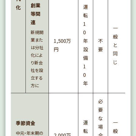
創業
運
化
等関
転
連
1
一
0
新規開
般
業また
1,500万
年
不
と
は分社
円
設
要
同
化によ
備
じ
り新会
1
社を設
0
立する
年
方に
必
要
な
運
一
季節資金
場
転
般
中元・年末期の
2,000万
合