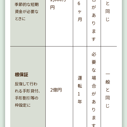
6
と
季節的な短期
円
が
ヶ
同
資金が必要な
あ
ときに
月
じ
り
ま
す
必
要
な
一
根保証
運
場
般
反復して行わ
転
合
2億円
と
れる手形貸付、
1
が
同
手形割引等の
年
あ
枠設定に
じ
り
ま
す