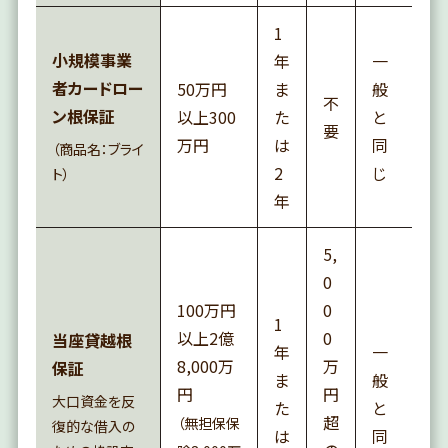
1
小規模事業
年
一
者カードロー
50万円
ま
般
不
ン根保証
以上300
た
と
要
万円
は
同
（商品名：ブライ
2
じ
ト）
年
5,
0
100万円
0
1
以上2億
0
当座貸越根
年
一
8,000万
万
保証
ま
般
円
円
大口資金を反
た
と
超
（無担保保
復的な借入の
は
同