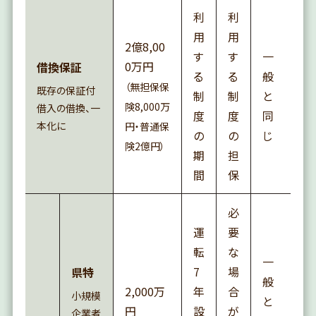
利
利
用
用
2億8,00
す
す
一
0万円
借換保証
る
る
般
（無担保保
既存の保証付
制
制
と
険8,000万
借入の借換、一
度
度
同
本化に
円・普通保
の
の
じ
険2億円）
期
担
間
保
必
運
要
転
な
一
7
場
県特
般
2,000万
年
合
小規模
と
円
設
が
企業者