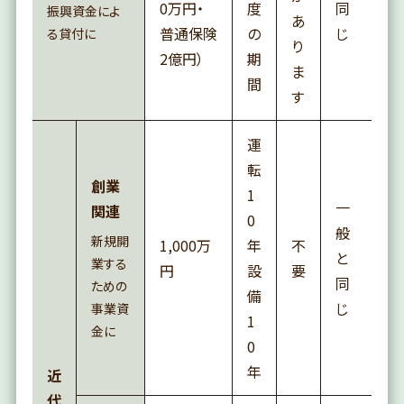
0万円・
度
同
振興資金によ
あ
普通保険
の
じ
る貸付に
り
2億円）
期
ま
間
す
運
転
創業
1
一
関連
0
般
新規開
1,000万
年
不
と
業する
円
設
要
同
ための
備
じ
事業資
1
金に
0
年
近
代